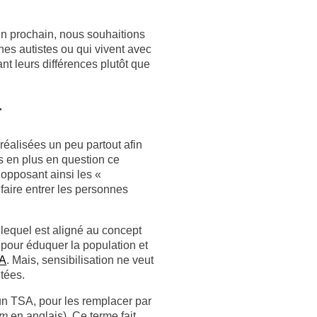
uin prochain, nous souhaitions
nes autistes ou qui vivent avec
ant leurs différences plutôt que
r
réalisées un peu partout afin
us en plus en question ce
 opposant ainsi les «
faire entrer les personnes
 lequel est aligné au concept
 pour éduquer la population et
SA
. Mais, sensibilisation ne veut
itées.
un TSA, pour les remplacer par
sm
en anglais). Ce terme fait