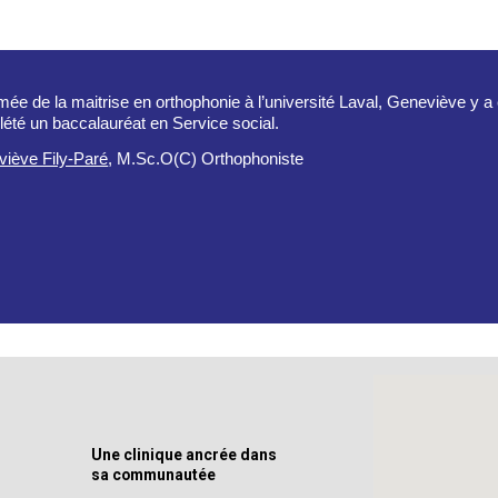
mée de la maitrise en orthophonie à l’université Laval, Geneviève y 
été un baccalauréat en Service social.
iève Fily-Paré
, M.Sc.O(C) Orthophoniste
Une clinique ancrée dans
sa communautée