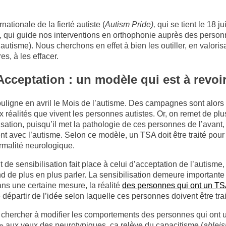
ationale de la fierté autiste (
Autism Pride),
qui se tient le 18 j
, qui guide nos interventions en orthophonie auprès des person
autisme). Nous cherchons en effet à bien les outiller, en valoris
es, à les effacer.
Acceptation : un modèle qui est à revoi
ligne en avril le Mois de l’autisme. Des campagnes sont alors 
ux réalités que vivent les personnes autistes. Or, on remet de pl
isation, puisqu’il met la pathologie de ces personnes de l’avant,
nt avec l’autisme. Selon ce modèle, un TSA doit être traité pour 
rmalité neurologique.
 sensibilisation fait place à celui d’acceptation de l’autisme,
d de plus en plus parler. La sensibilisation demeure importante
ns une certaine mesure, la réalité
des personnes qui ont un T
 départir de l’idée selon laquelle ces personnes doivent être tra
ue chercher à modifier les comportements des personnes qui ont 
 aux yeux des neurotypiques, ça relève du capacitisme (
ablei