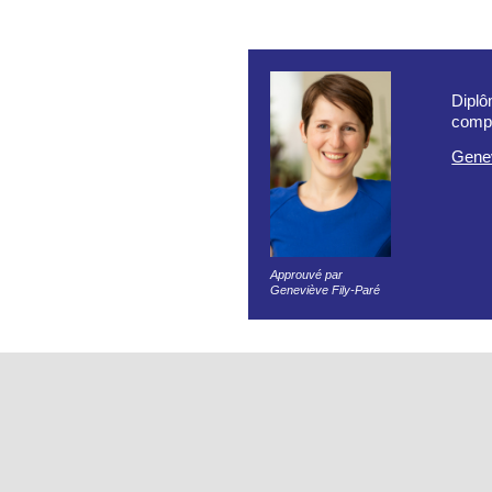
Diplô
compl
Genev
Approuvé par
Geneviève Fily-Paré