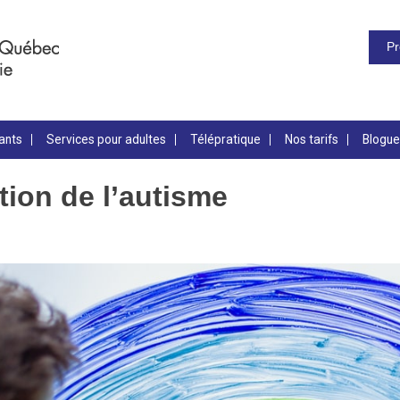
Pr
ants
Services pour adultes
Télépratique
Nos tarifs
Blogue
tion de l’autisme