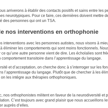
us arriverons à établir des contacts positifs et sains entre les 
es neurotypiques. Pour ce faire, ces dernières doivent mettre de
ité des personnes qui ont un TSA.
de nos interventions en orthophonie
 interventions avec les personnes autistes, nous visons à mieux 
er à éliminer les comportements qui sont moins fonctionnels. No
ter ce qu’une autre personne vient de dire. Les écholalies sont fr
 comportement transitoire dans l’apprentissage du langage.
ité et d’acceptation, on cherche donc à s’interroger sur les fon
ns l’apprentissage du langage. Plutôt que de chercher à les él
on les intègre aux thérapies orthophoniques.
nos orthophonistes militent en faveur de la neurodiversité et 
lation. C’est toujours avec grand plaisir que nous accueillons 
er auprès d’elles.