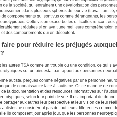
in de la société, qui entrainent une dévalorisation des personne
anouissement dans plusieurs sphères de leur vie (travail, amitié,
cas de comportements qui sont vus comme dérangeants, les person
 neurotypiques. Cette vision exacerbe les difficultés rencontrées
sidérablement réduites si on avait une meilleure compréhension 
s et des comportements qui en découlent.
aire pour réduire les préjugés auxquels
 ?
me et les autres TSA comme un trouble ou une condition, ce qui s’
urotypiques sur un piédestal par rapport aux personnes neuroa
onne autiste, perçues comme négatives par une personne neurot
nque de connaissance face à l’autisme. Or, ce manque de conna
 de la documentation et des ressources informatives sur l’autis
urotypiques, selon leur point de vue. Il est important de donne
de partager aux autres leur perspective et leur vision de leur réa
autistes ne considèrent pas du tout leurs différences comme des
quelle ils composent jour après jour, que les personnes neurotyp