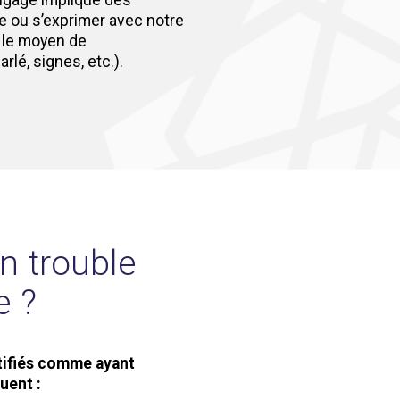
e ou s’exprimer avec notre
 le moyen de
rlé, signes, etc.).
n trouble
e ?
tifiés comme ayant
uent :