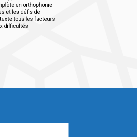
mplète en orthophonie
es et les défis de
ntexte tous les facteurs
x difficultés