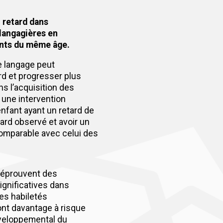
 retard dans
 langagières en
nts du même âge.
e langage peut
rd et progresser plus
s l’acquisition des
 une intervention
nfant ayant un retard de
tard observé et avoir un
omparable avec celui des
s éprouvent des
significatives dans
 des habiletés
ont davantage à risque
éveloppemental du