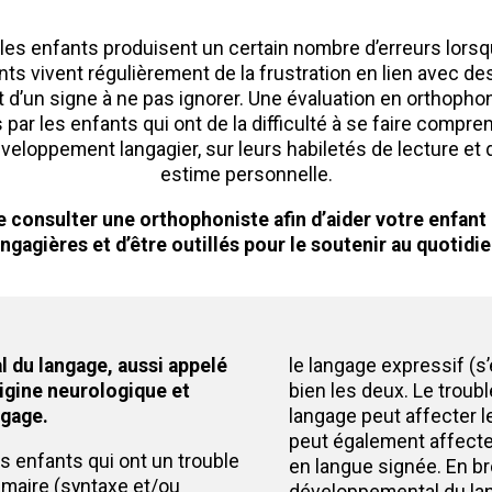
ue les enfants produisent un certain nombre d’erreurs lorsq
nts vivent régulièrement de la frustration en lien avec d
git d’un signe à ne pas ignorer. Une évaluation en orthop
 par les enfants qui ont de la difficulté à se faire compr
loppement langagier, sur leurs habiletés de lecture et d’
estime personnelle.
 consulter une orthophoniste afin d’aider votre enfant
angagières et d’être outillés pour le soutenir au quotidie
 du langage, aussi appelé
le langage expressif (s’
rigine neurologique et
bien les deux. Le trou
ngage.
langage peut affecter le
peut également affecte
es enfants qui ont un trouble
en langue signée. En bre
mmaire (syntaxe et/ou
développemental du la