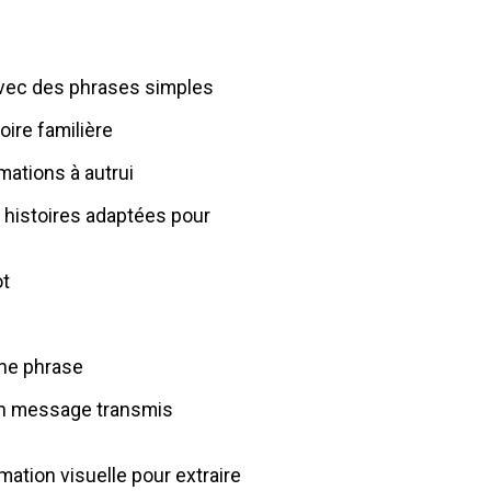
avec des phrases simples
oire familière
mations à autrui
s histoires adaptées pour
ot
ne phrase
à un message transmis
ation visuelle pour extraire