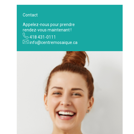
vide.
Contact
Appelez-nous pour prendre
rendez-vous maintenant !
418 431-0111
info@centremosaique.ca