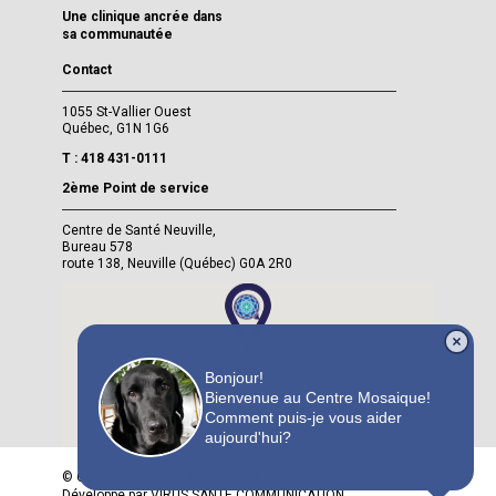
Une clinique ancrée dans
sa communautée
Contact
1055 St-Vallier Ouest
Québec, G1N 1G6
T : 418 431-0111
2ème Point de service
Centre de Santé Neuville,
Bureau 578
route 138, Neuville (Québec) G0A 2R0
Bonjour!
Bienvenue au Centre Mosaique!
Comment puis-je vous aider
aujourd'hui?
© Centre Mosaïque de Québec |
Développé par VIRUS SANTE COMMUNICATION