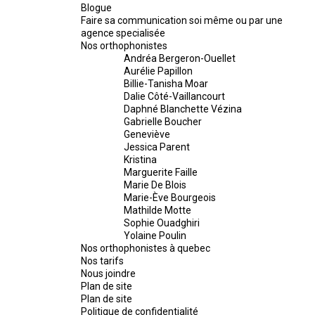
Blogue
Faire sa communication soi même ou par une
agence specialisée
Nos orthophonistes
Andréa Bergeron-Ouellet
Aurélie Papillon
Billie-Tanisha Moar
Dalie Côté-Vaillancourt
Daphné Blanchette Vézina
Gabrielle Boucher
Geneviève
Jessica Parent
Kristina
Marguerite Faille
Marie De Blois
Marie-Ève Bourgeois
Mathilde Motte
Sophie Ouadghiri
Yolaine Poulin
Nos orthophonistes à quebec
Nos tarifs
Nous joindre
Plan de site
Plan de site
Politique de confidentialité