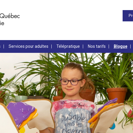
Pr
s
Services pour adultes
Télépratique
Nos tarifs
Blogue