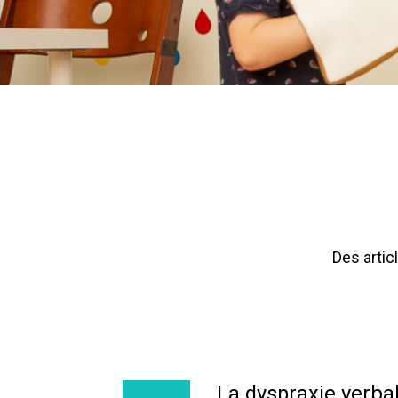
Des artic
La dyspraxie verba