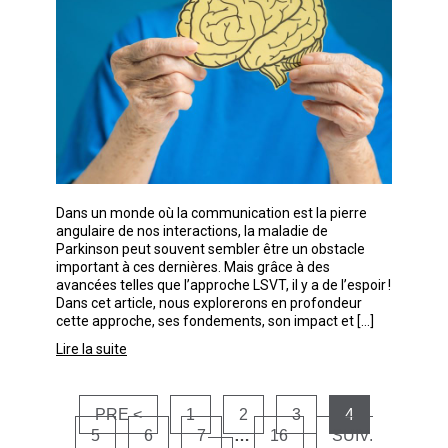
Dans un monde où la communication est la pierre
angulaire de nos interactions, la maladie de
Parkinson peut souvent sembler être un obstacle
important à ces dernières. Mais grâce à des
avancées telles que l’approche LSVT, il y a de l’espoir !
Dans cet article, nous explorerons en profondeur
cette approche, ses fondements, son impact et […]
Lire la suite
Pagination
PRE <
1
2
3
4
5
6
7
…
16
SUIV.